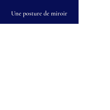
Une posture de miroir
Je reformule, mets en mots et en
structure pour permettre à
chacun de voir plus clairement
sa situation — et de s’y
positionner avec justesse.