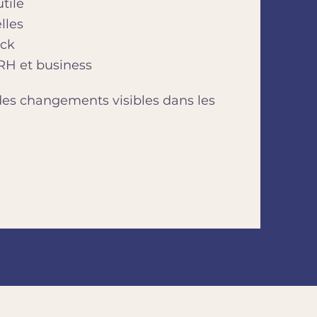
tile
lles
ack
RH et business
t des changements visibles dans les
rimenter
Intégrer