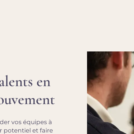
Approche
Conseil RH
Coaching
alents en
mouvement
er vos équipes à
 potentiel et faire