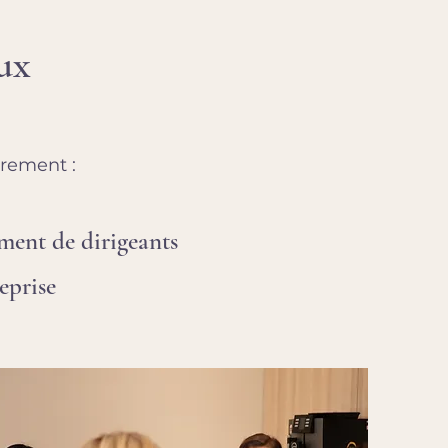
ux
èrement :
ent de dirigeants
eprise