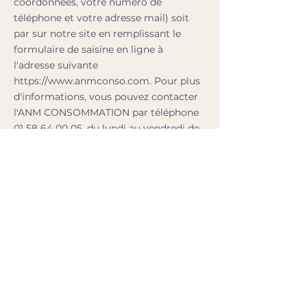
coordonnées, votre numéro de
téléphone et votre adresse mail) soit
par sur notre site en remplissant le
formulaire de saisine en ligne à
l'adresse suivante
https://www.anmconso.com
. Pour plus
d'informations, vous pouvez contacter
l'ANM CONSOMMATION par téléphone
01 58 64 00 05
, du lundi au vendredi de
9h00 à 12h00
Fanny Rossi da Costa
À propos
Mentions légales