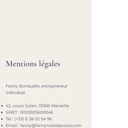
Fanny Rossi da Costa
Mentions légales
Fanny Bonduelle, entrepreneur
individuel
42, cours Julien, 13006 Marseille
SIRET :
91102825600046
Tel : (+33)
6 38 02 54 96
Email :
fanny@fannyrossidacosta.com